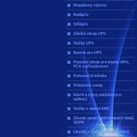
Regulátory výkonu
Nabíječe
Střídače
Záložní zdroje UPS
Služby UPS
Baterie pro UPS
Pozemní zdroje pro letadla GPU,
PCA a příslušenství
Frekvenční měniče
Průtokové sondy
Návrh a vývoj zakázkových
aplikací
Služby v oblasti EMC
Zásady zpracování osobních údajů
GDPR
Likvidace elektrozařízení/baterií