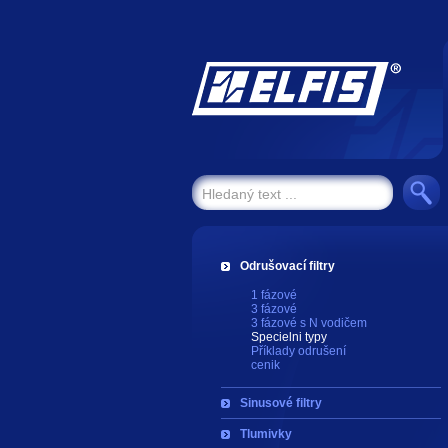
Odrušovací filtry
1 fázové
3 fázové
3 fázové s N vodičem
Specielni typy
Příklady odrušení
cenik
Sinusové filtry
Tlumivky