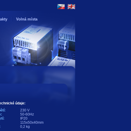
akty
Volná místa
echnické údaje:
ětí:
230 V
:
50-60Hz
tí:
IP20
115x50x40mm
:
0,2 kg