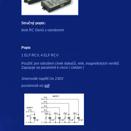
Stručný popis:
blok RC členů s varistorem
Popis
1 ELF RCV, 4 ELF RCV
Použití: pro odrušení cívek stykačů, relé, magnetických ventilů
Zapojuje se paralelně k cívce ( cívkám )
Jmenovité napětí Un 230V
porobnosti viz
pdf