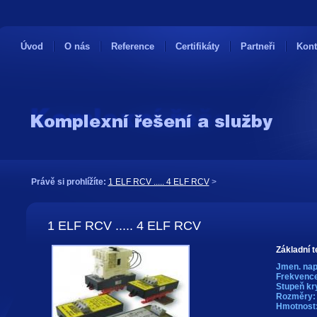
Úvod
O nás
Reference
Certifikáty
Partneři
Kont
Právě si prohlížíte:
1 ELF RCV ..... 4 ELF RCV
>
1 ELF RCV ..... 4 ELF RCV
Základní t
Jmen. nap
Frekvence
Stupeň kry
Rozměry:
Hmotnost