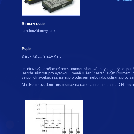
Stručný popis:
kondenzátorový klok
Popis
3 ELF KB ..... 3 ELF KB 6
Je třífázový odrušovací prvek kondenzátorového typu, který se pou
jestliže sám filtr pro vysokou úroveň rušení nestačí svým útlumem.
vstupních svorkách zařízení, pro odrušení nebo jako ochrana proti zaří
Má dvojí provedení - pro montáž na panel a pro montáž na DIN lištu.