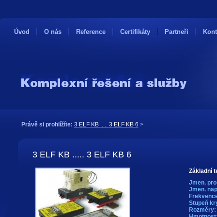
Úvod
O nás
Reference
Certifikáty
Partneři
Kont
Právě si prohlížíte:
3 ELF KB ..... 3 ELF KB 6
>
3 ELF KB ..... 3 ELF KB 6
Základní t
Jmen. pro
Jmen. nap
Frekvence
Stupeň kry
Rozměry:
Hmotnost