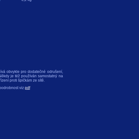
žívá obvykle pro dodatečné odrušení,
 Někdy je též používán samostatný na
zení proti špičkám ze sítě.
 podrobnost viz
pdf