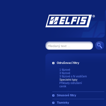
Odrušovací filtry
1 fázové
3 fázové
3 fázové s N vodičem
Specielni typy
Příklady odrušení
cenik
Sinusové filtry
Tlumivky