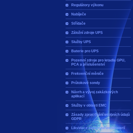
Regulátory výkonu
Nabíječe
Střídače
Záložní zdroje UPS
Služby UPS
Baterie pro UPS
Pozemní zdroje pro letadla GPU,
PCA a příslušenství
Frekvenční měniče
Průtokové sondy
Návrh a vývoj zakázkových
aplikací
Služby v oblasti EMC
Zásady zpracování osobních údajů
GDPR
Likvidace elektrozařízení/baterií