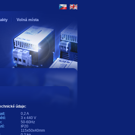
akty
Volná místa
echnické údaje:
ud:
0,2 A
ětí:
3 x 440 V
:
50-60Hz
tí:
IP20
115x50x40mm
:
0,2 kg