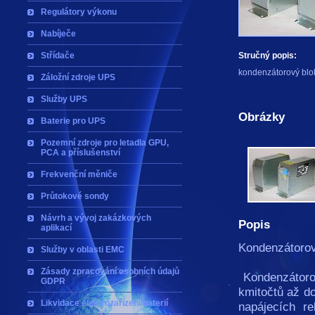
Regulátory výkonu
Nabíječe
Střídače
Stručný popis:
kondenzátorový blo
Záložní zdroje UPS
Služby UPS
Obrázky
Baterie pro UPS
Pozemní zdroje pro letadla GPU,
PCA a příslušenství
Frekvenční měniče
Průtokové sondy
Návrh a vývoj zakázkových
Popis
aplikací
Kondenzátoro
Služby v oblasti EMC
Zásady zpracování osobních údajů
Kondenzátorov
GDPR
kmitočtů až do
Likvidace elektrozařízení/baterií
napájecích re