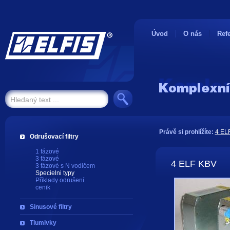
Úvod
O nás
Ref
Právě si prohlížíte:
4 EL
Odrušovací filtry
1 fázové
3 fázové
4 ELF KBV
3 fázové s N vodičem
Specielni typy
Příklady odrušení
cenik
Sinusové filtry
Tlumivky