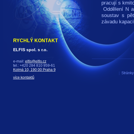
pracují s kmit
Oddělení N a 
soustav s pět
závadu kapacit
RYCHLÝ KONTAKT
ELFIS spol. s r.o.
e-mail:
elfis@elfis.cz
tel.: +420 284 810 959-61
Kolmá 10, 190 00 Praha 9
|
Stránky 
více kontaktů