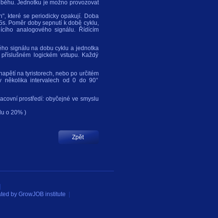
růběhu. Jednotku je možno provozovat
", které se periodicky opakují. Doba
 5s. Poměr doby sepnutí k době cyklu,
dícího analogového signálu. Řídícím
ého signálu na dobu cyklu a jednotka
 příslušném logickém vstupu. Každý
apětí na tyristorech, nebo po určitém
 v několika intervalech od 0 do 90°
acovní prostředí: obyčejné ve smyslu
du o 20% )
|
ated by
GrowJOB institute
|