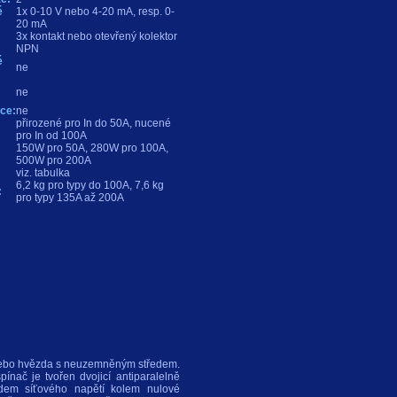
é
1x 0-10 V nebo 4-20 mA, resp. 0-
20 mA
3x kontakt nebo otevřený kolektor
NPN
é
ne
ne
ce:
ne
přirozené pro In do 50A, nucené
pro In od 100A
150W pro 50A, 280W pro 100A,
500W pro 200A
viz. tabulka
6,2 kg pro typy do 100A, 7,6 kg
:
pro typy 135A až 200A
ík nebo hvězda s neuzemněným středem.
ínač je tvořen dvojicí antiparalelně
hodem síťového napětí kolem nulové