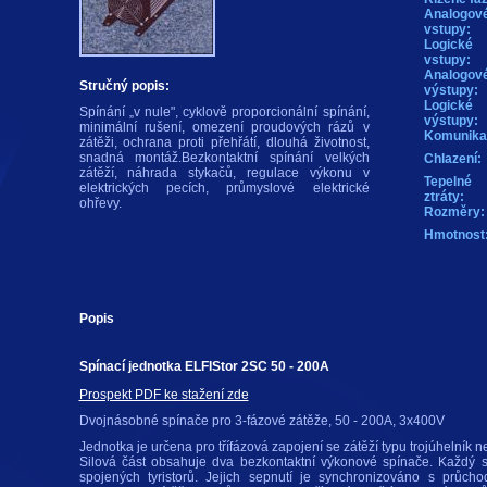
Analogov
vstupy:
Logické
vstupy:
Analogov
Stručný popis:
výstupy:
Logické
Spínání „v nule", cyklově proporcionální spínání,
výstupy:
minimální rušení, omezení proudových rázů v
Komunika
zátěži, ochrana proti přehřátí, dlouhá životnost,
snadná montáž.Bezkontaktní spínání velkých
Chlazení:
zátěží, náhrada stykačů, regulace výkonu v
Tepelné
elektrických pecích, průmyslové elektrické
ztráty:
ohřevy.
Rozměry:
Hmotnost
Popis
Spínací jednotka ELFIStor 2SC 50 - 200A
Prospekt PDF ke stažení zde
Dvojnásobné spínače pro 3-fázové zátěže, 50 - 200A, 3x400V
Jednotka je určena pro třífázová zapojení se zátěží typu trojúheln
Silová část obsahuje dva bezkontaktní výkonové spínače. Každý sp
spojených tyristorů. Jejich sepnutí je synchronizováno s průc