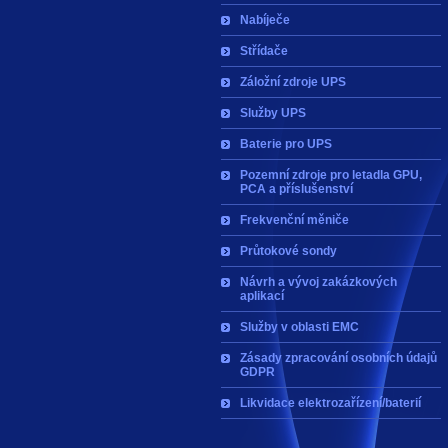
Nabíječe
Střídače
Záložní zdroje UPS
Služby UPS
Baterie pro UPS
Pozemní zdroje pro letadla GPU,
PCA a příslušenství
Frekvenční měniče
Průtokové sondy
Návrh a vývoj zakázkových
aplikací
Služby v oblasti EMC
Zásady zpracování osobních údajů
GDPR
Likvidace elektrozařízení/baterií