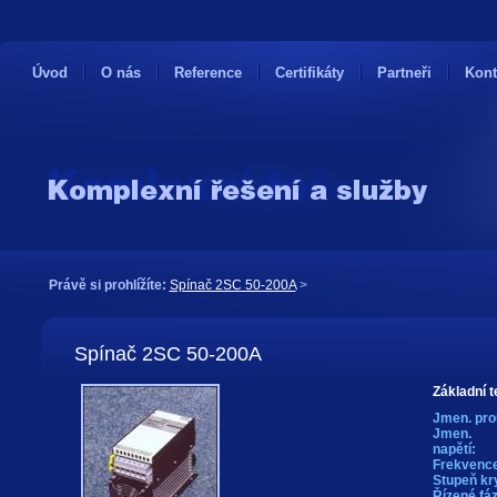
Úvod
O nás
Reference
Certifikáty
Partneři
Kont
Právě si prohlížíte:
Spínač 2SC 50-200A
>
Spínač 2SC 50-200A
Základní t
Jmen. pro
Jmen.
napětí:
Frekvence
Stupeň kry
Řízené fáz