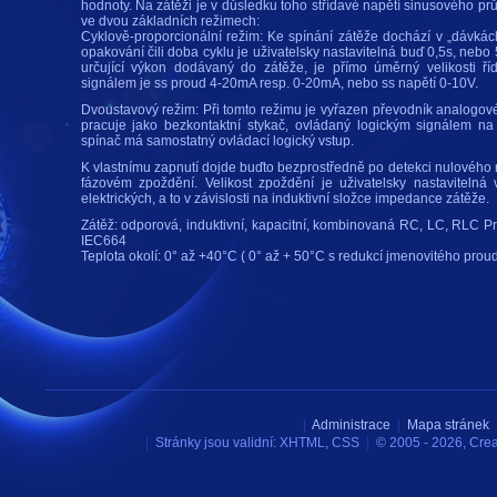
hodnoty. Na zátěži je v důsledku toho střídavé napětí sinusového p
ve dvou základních režimech:
Cyklově-proporcionální režim: Ke spínání zátěže dochází v „dávkách
opakování čili doba cyklu je uživatelsky nastavitelná buď 0,5s, nebo
určující výkon dodávaný do zátěže, je přímo úměrný velikosti ří
signálem je ss proud 4-20mA resp. 0-20mA, nebo ss napětí 0-10V.
Dvoustavový režim: Při tomto režimu je vyřazen převodník analogov
pracuje jako bezkontaktní stykač, ovládaný logickým signálem na
spínač má samostatný ovládací logický vstup.
K vlastnímu zapnutí dojde buďto bezprostředně po detekci nulového n
fázovém zpoždění. Velikost zpoždění je uživatelsky nastavitelná
elektrických, a to v závislosti na induktivní složce impedance zátěže.
Zátěž: odporová, induktivní, kapacitní, kombinovaná RC, LC, RLC Pr
IEC664
Teplota okolí: 0° až +40°C ( 0° až + 50°C s redukcí jmenovitého prou
|
Administrace
|
Mapa stránek
|
Stránky jsou validní:
XHTML
,
CSS
|
© 2005 - 2026, Cre