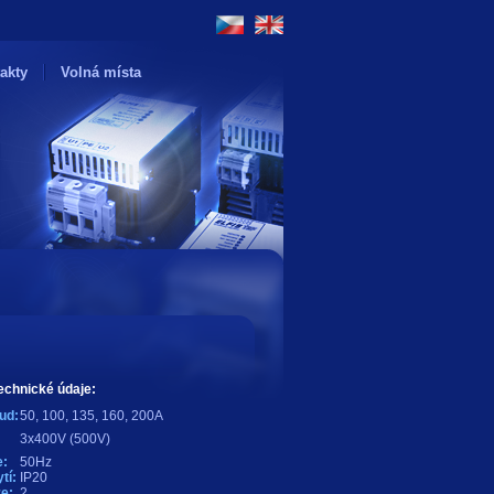
akty
Volná místa
echnické údaje:
ud:
50, 100, 135, 160, 200A
3x400V (500V)
:
50Hz
tí:
IP20
e:
2