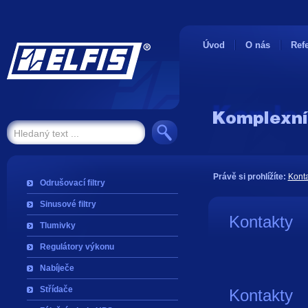
Úvod
O nás
Ref
Právě si prohlížíte:
Konta
Odrušovací filtry
Sinusové filtry
Kontakty
Tlumivky
Regulátory výkonu
Nabíječe
Střídače
Kontakty