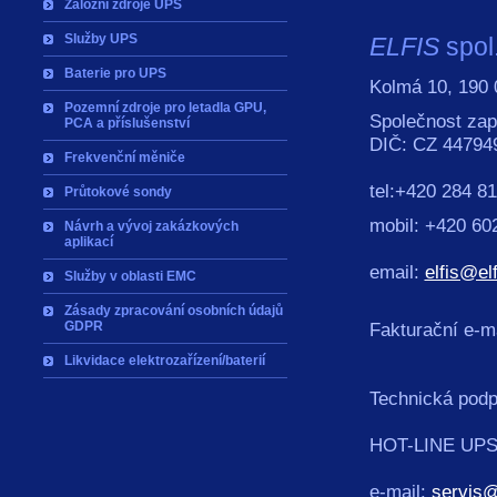
Záložní zdroje UPS
Služby UPS
ELFIS
spol.
Baterie pro UPS
Kolmá 10, 190 
Pozemní zdroje pro letadla GPU,
Společnost zap
PCA a příslušenství
DIČ: CZ 44794
Frekvenční měniče
tel:+420 284 81
Průtokové sondy
mobil: +420 60
Návrh a vývoj zakázkových
aplikací
email:
elfis@el
Služby v oblasti EMC
Zásady zpracování osobních údajů
GDPR
Fakturační e-m
Likvidace elektrozařízení/baterií
Technická pod
HOT-LINE UPS:
e-mail:
servis@