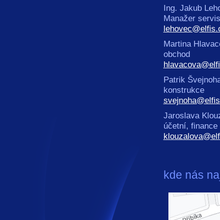
Ing. Jakub L
Manažer s
lehovec@elfis.
Martina Hlavac
obchod
hlavacova@elfi
Patrik Švejnoh
konstrukce
svejnoha@elfis
Jaroslava Klou
účetní, finance
klouzalova@elf
kde nás na