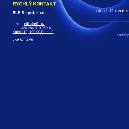
RYCHLÝ KONTAKT
Akce:
Otevřít v
ELFIS spol. s r.o.
e-mail:
elfis@elfis.cz
tel.: +420 284 810 959-61
Kolmá 10, 190 00 Praha 9
|
Stránky 
více kontaktů