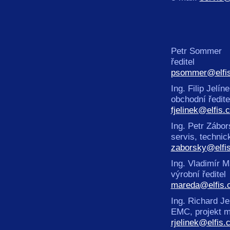
Petr Sommer
ředitel
psommer@elfis
Ing. Filip Jelín
obchodní ředite
fjelinek@elfis.
Ing. Petr Zábo
servis, technick
zaborsky@elfis
Ing. Vladimí
výrobní 
mareda@elfis.
Ing. Richard
EMC, projek
rjelinek@elfis.