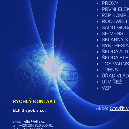
PROXY
PRVNÍ ELE
PZP KOMPL
ROCKWELL 
SAINT-GOB
SIEMENS
SKLÁRNY K
SYNTHESIA
ŠKODA AU
ŠKODA ELE
TOS VARN
TRENS
ÚŘAD VLÁD
UJV ŘEŽ
VZP
RYCHLÝ KONTAKT
Akce:
Otevřít v
ELFIS spol. s r.o.
e-mail:
elfis@elfis.cz
tel.: +420 284 810 959-61