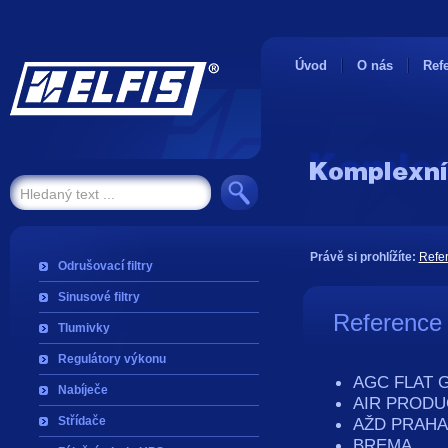
Úvod
O nás
Ref
Právě si prohlížíte:
Refe
Odrušovací filtry
Sinusové filtry
Reference
Tlumivky
Regulátory výkonu
AGC FLAT 
Nabíječe
AIR PRODU
Střídače
AŽD PRAHA
BREMA