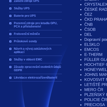
Záložní zdroje UPS
CRYSTALE
Služby UPS
ČESKÉ RA
ČEZ
Baterie pro UPS
ČKD PRAHA
Pozemní zdroje pro letadla GPU,
ČNB
PCA a příslušenství
ČSOB
DEL
Frekvenční měniče
Dopravní pod
Průtokové sondy
ELSKLO
Návrh a vývoj zakázkových
EMCOS
aplikací
E-THERM
FÜLLER GL
Služby v oblasti EMC
HOCHTIEF 
Zásady zpracování osobních údajů
HONEYWEL
GDPR
JOHNS MAN
Likvidace elektrozařízení/baterií
KOVOSVIT 
LETIŠTĚ P
MERO ČR
PLZEŇSKÝ
POLICIE ČR
PRECIOSA