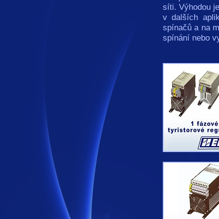
síti. Výhodou j
v dalších apl
spínačů a na mi
spínání nebo v