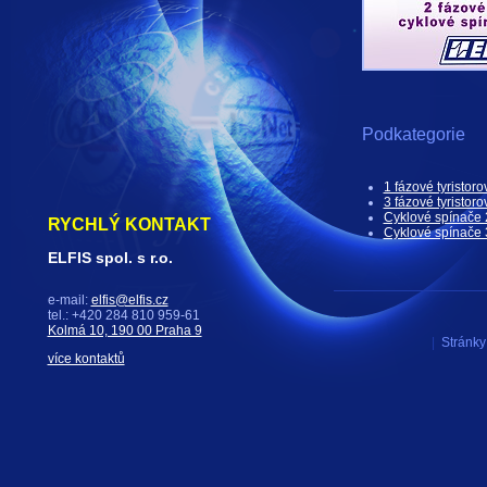
Podkategorie
1 fázové tyristoro
3 fázové tyristoro
Cyklové spínače 
RYCHLÝ KONTAKT
Cyklové spínače 
ELFIS spol. s r.o.
e-mail:
elfis@elfis.cz
tel.: +420 284 810 959-61
Kolmá 10, 190 00 Praha 9
|
Stránky 
více kontaktů