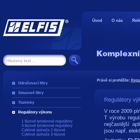
Úvod
O nás
Ref
Právě si prohlížíte:
Regu
Odrušovací filtry
Sinusové filtry
Regulátory vý
Tlumivky
V roce 2009 pl
Regulátory výkonu
T výrobu regu
1 fázové tyristorové regulátory
nejčastější ap
3 fázové tyristorové regulátory
jsou např. elek
Cyklové spínače 2-fázové
Cyklové spínače 3-fázové