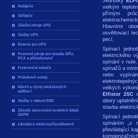
Jednotky
ELFI
velkým teplot
Nabíječe
přímým průc
Střídače
elektrochemi
Záložní zdroje UPS
Hlavními obor
osvětlovací te
Služby UPS
pecí.
Baterie pro UPS
Spínací jedno
Pozemní zdroje pro letadla GPU,
elektrického 
PCA a příslušenství
spínání v nule
spínačů a mini
Frekvenční měniče
nebo vypínán
Průtokové sondy
elektrotepelnýc
velkých výkon
Návrh a vývoj zakázkových
aplikací
Elfistor 2SC
s
obory uplatnění
Služby v oblasti EMC
stavba elektric
Zásady zpracování osobních údajů
GDPR
Spínací jedno
spínáním „v n
Likvidace elektrozařízení/baterií
převládající ka
kompenzačních