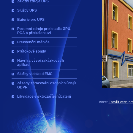
Záložní zdroje UPS
Služby UPS
Baterie pro UPS
Pozemní zdroje pro letadla GPU,
PCA a příslušenství
Frekvenční měniče
Průtokové sondy
Návrh a vývoj zakázkových
aplikací
Služby v oblasti EMC
Zásady zpracování osobních údajů
GDPR
Likvidace elektrozařízení/baterií
Akce:
Otevřít verzi pro