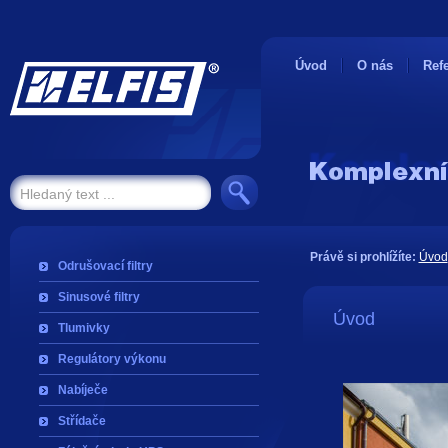
Úvod
O nás
Ref
Právě si prohlížíte:
Úvod
Odrušovací filtry
Sinusové filtry
Úvod
Tlumivky
Regulátory výkonu
Nabíječe
Střídače