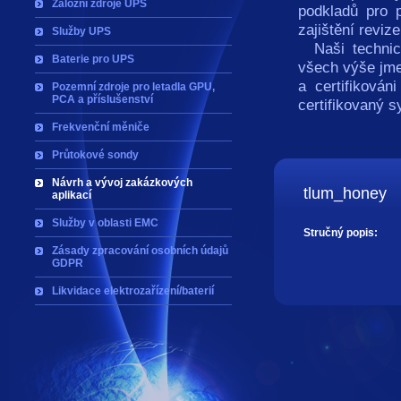
Záložní zdroje UPS
podkladů pro p
zajištění reviz
Služby UPS
Naši technici
Baterie pro UPS
všech výše jme
a certifikován
Pozemní zdroje pro letadla GPU,
PCA a příslušenství
certifikovaný s
Frekvenční měniče
Průtokové sondy
Návrh a vývoj zakázkových
tlum_honey
aplikací
Služby v oblasti EMC
Stručný popis:
Zásady zpracování osobních údajů
GDPR
Likvidace elektrozařízení/baterií