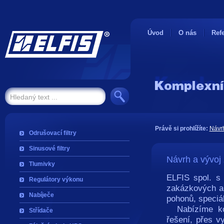
Úvod
O nás
Ref
Právě si prohlížíte:
Návrh
Odrušovací filtry
Sinusové filtry
Návrh a vývoj
Tlumivky
ELFIS spol. s 
Regulátory výkonu
zakázkových ap
Nabíječe
pohonů, speciál
Nabízíme kom
Střídače
řešení, přes v