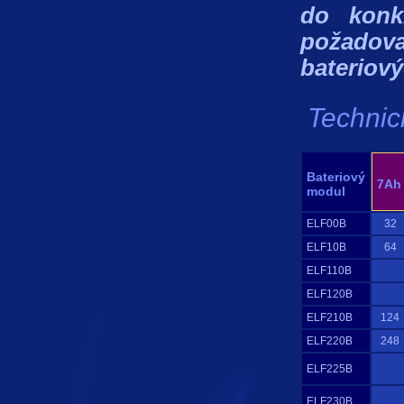
do konk
požadov
bateriový
Technic
Bateriový
7Ah
modul
ELF00B
32
ELF10B
64
ELF110B
ELF120B
ELF210B
124
ELF220B
248
ELF225B
ELF230B