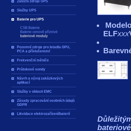
Záložní zdroje UPS
Služby UPS
Baterie pro UPS
Modelo
CSB Baterie
ELF
xxx
Baterie cenově příznivé
bateriové moduly
Pozemní zdroje pro letadla GPU,
Barevn
PCA a příslušenství
Frekvenční měniče
Průtokové sondy
Návrh a vývoj zakázkových
aplikací
Služby v oblasti EMC
Zásady zpracování osobních údajů
GDPR
Likvidace elektrozařízení/baterií
Důležit
bateriové