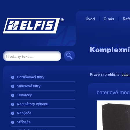
Úvod
O nás
Ref
Právě si prohlížíte:
bater
Odrušovací filtry
Sinusové filtry
bateriové mod
Tlumivky
Regulátory výkonu
Nabíječe
Střídače