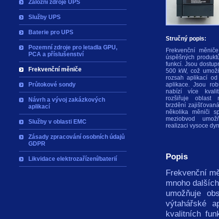
Záložní zdroje UPS
Služby UPS
Baterie pro UPS
Stručný popis:
Pozemní zdroje pro letadla GPU,
Frekvenční měnič
PCA a příslušenství
úspěšných produkt
funkcí. Jsou dostu
Frekvenční měniče
500 kW, což umožň
rozsah aplikací od
Průtokové sondy
aplikace. Jsou rob
nabízí více kval
rozšiřuje oblast
Návrh a vývoj zakázkových
brzdění zajišťovan
aplikací
několika měniči s
meziobvod umožň
Služby v oblasti EMC
realizaci vysoce dy
Zásady zpracování osobních údajů
GDPR
Popis
Likvidace elektrozařízení/baterií
Frekvenční mě
mnoho dalších
umožňuje obs
výtahářské a
kvalitních fu