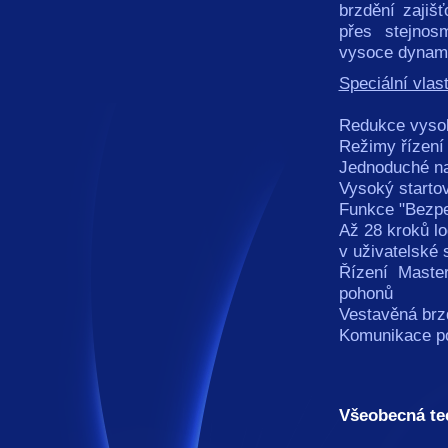
brzdění zajiš
přes stejnos
vysoce dynam
Speciální vla
Redukce vysok
Režimy řízení
Jednoduché na
Vysoký starto
Funkce "Bezpe
Až 28 kroků l
v uživatelsk
Řízení Maste
pohonů
Vestavěná brz
Komunikace po
Všeobecná te