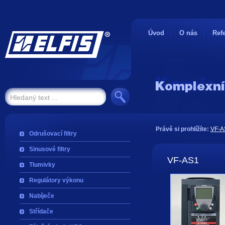
Úvod
O nás
Ref
Právě si prohlížíte:
VF-A
Odrušovací filtry
Sinusové filtry
VF-AS1
Tlumivky
Regulátory výkonu
Nabíječe
Střídače