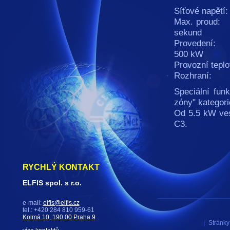
Síťové napětí
Max. proud: 
sekund
Provedení: Ve
500 kW
Provozní tepl
Rozhraní: Od
Speciální fun
zóny" kategor
Od 5.5 kW vest
C3.
RYCHLÝ KONTAKT
ELFIS spol. s r.o.
e-mail:
elfis@elfis.cz
tel.: +420 284 810 959-61
Kolmá 10, 190 00 Praha 9
|
Stránky 