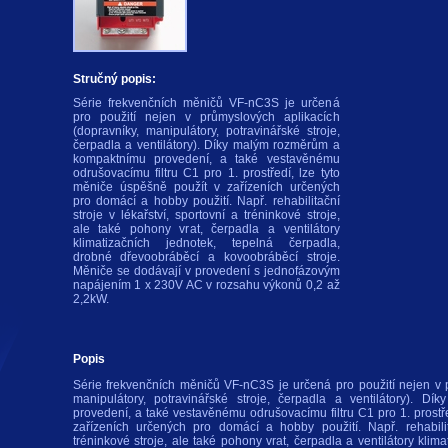
Stručný popis:
Série frekvenčních měničů VF-nC3S je určená
pro použití nejen v průmyslových aplikacích
(dopravníky, manipulátory, potravinářské stroje,
čerpadla a ventilátory). Díky malým rozměrům a
kompaktnímu provedení, a také vestavěnému
odrušovacímu filtru C1 pro 1. prostředí, lze tyto
měniče úspěšně použít v zařízeních určených
pro domácí a hobby použití. Např. rehabilitační
stroje v lékařství, sportovní a tréninkové stroje,
ale také pohony vrat, čerpadla a ventilátory
klimatizačních jednotek, tepelná čerpadla,
drobné dřevoobráběcí a kovoobráběcí stroje.
Měniče se dodávají v provedení s jednofázovým
napájením 1 x 230V AC v rozsahu výkonů 0,2 až
2,2kW.
Popis
Série frekvenčních měničů VF-nC3S je určená pro použití nejen v 
manipulátory, potravinářské stroje, čerpadla a ventilátory). 
provedení, a také vestavěnému odrušovacímu filtru C1 pro 1. prostř
zařízeních určených pro domácí a hobby použití. Např. rehabilita
tréninkové stroje, ale také pohony vrat, čerpadla a ventilátory klim