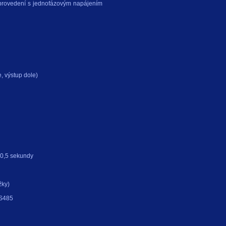
 provedení s jednofázovým napájením
, výstup dole)
 0,5 sekundy
žky)
RS485