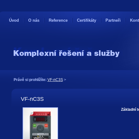
Úvod
O nás
Reference
Certifikáty
Partneři
Kont
Právě si prohlížíte:
VF-nC3S
>
VF-nC3S
Základní t