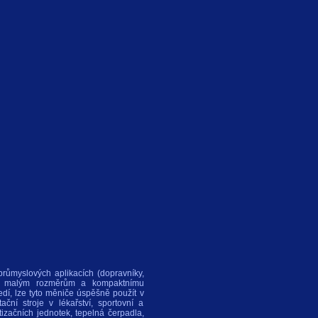
průmyslových aplikacích (dopravníky,
Díky malým rozměrům a kompaktnímu
edí, lze tyto měniče úspěšně použít v
ční stroje v lékařství, sportovní a
atizačních jednotek, tepelná čerpadla,