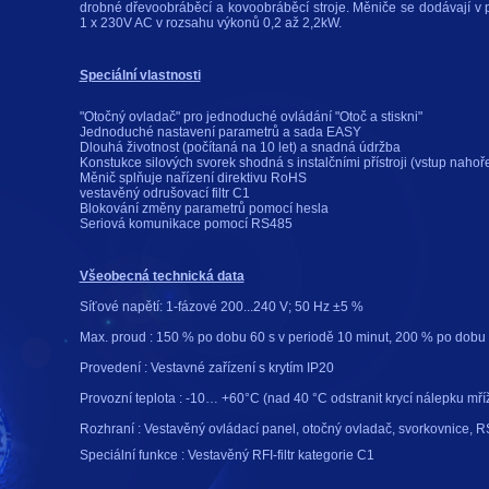
drobné dřevoobráběcí a kovoobráběcí stroje. Měniče se dodávají v
1 x 230V AC v rozsahu výkonů 0,2 až 2,2kW.
Speciální vlastnosti
"Otočný ovladač" pro jednoduché ovládání "Otoč a stiskni"
Jednoduché nastavení parametrů a sada EASY
Dlouhá životnost (počítaná na 10 let) a snadná údržba
Konstukce silových svorek shodná s instalčními přístroji (vstup nahoře
Měnič splňuje nařízení direktivu RoHS
vestavěný odrušovací filtr C1
Blokování změny parametrů pomocí hesla
Seriová komunikace pomocí RS485
Všeobecná technická data
Síťové napětí: 1-fázové 200...240 V; 50 Hz ±5 %
Max. proud : 150 % po dobu 60 s v periodě 10 minut, 200 % po dobu
Provedení : Vestavné zařízení s krytím IP20
Provozní teplota : -10… +60°C (nad 40 °C odstranit krycí nálepku mří
Rozhraní : Vestavěný ovládací panel, otočný ovladač, svorkovnice, 
Speciální funkce : Vestavěný RFI-filtr kategorie C1