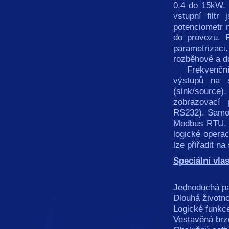
0,4 do 15kW. 
vstupní filt
potenciometr 
do provozu. R
parametrizac
rozběhové a d
Frekvenční 
výstupů na s
(sink/source
zobrazovací 
RS232). Samoz
Modbus RTU, 
logické opera
lze přiřadit n
Speciální vlas
Jednoduchá pa
Dlouhá životn
Logické funkc
Vestavěná brz