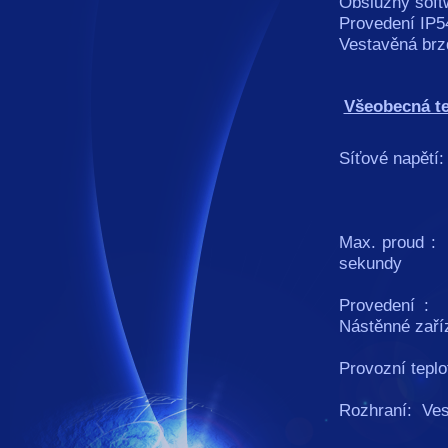
Obslužný soft
Provedení IP5
Vestavěná brz
Všeobecná te
Síťové napětí:
3-fázové 
Max. proud : 
sekundy
Provedení : 
Nástěnné zaří
Provozní teplo
Rozhraní: Ves