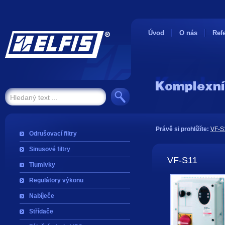
Úvod
O nás
Ref
Právě si prohlížíte:
VF-S
Odrušovací filtry
Sinusové filtry
VF-S11
Tlumivky
Regulátory výkonu
Nabíječe
Střídače