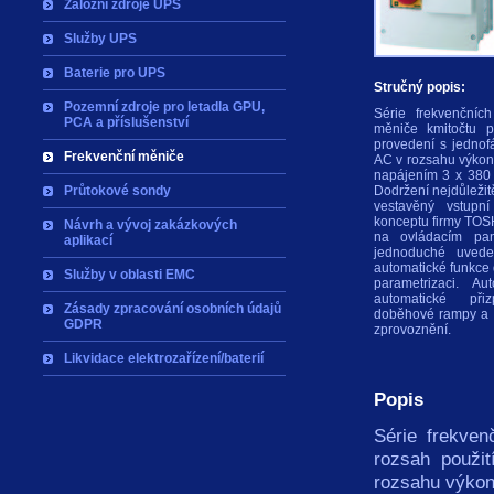
Záložní zdroje UPS
Služby UPS
Baterie pro UPS
Stručný popis:
Pozemní zdroje pro letadla GPU,
Série frekvenčníc
PCA a příslušenství
měniče kmitočtu p
provedení s jedno
Frekvenční měniče
AC v rozsahu výkon
napájením 3 x 380
Průtokové sondy
Dodržení nejdůležit
vestavěný vstupní
konceptu firmy TOSH
Návrh a vývoj zakázkových
na ovládacím pa
aplikací
jednoduché uvede
automatické funkce 
Služby v oblasti EMC
parametrizaci. Au
automatické př
Zásady zpracování osobních údajů
doběhové rampy a f
GDPR
zprovoznění.
Likvidace elektrozařízení/baterií
Popis
Série frekve
rozsah použi
rozsahu výkon