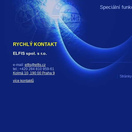
Speciální funk
VF S11-..
Vestavě
RYCHLÝ KONTAKT
ELFIS spol. s r.o.
e-mail:
elfis@elfis.cz
tel.: +420 284 810 959-61
Kolmá 10, 190 00 Praha 9
|
Stránky 
více kontaktů