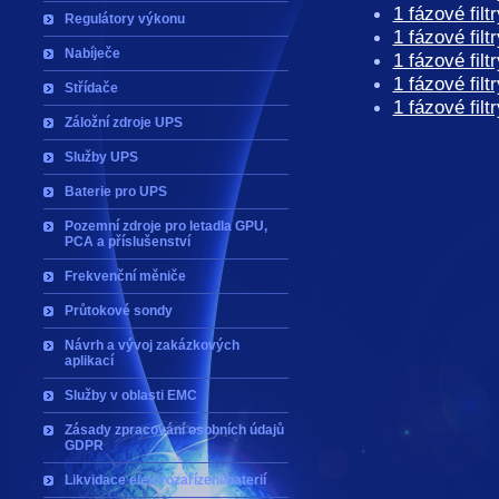
1 fázové fil
Regulátory výkonu
1 fázové fil
Nabíječe
1 fázové fil
1 fázové fil
Střídače
1 fázové fil
Záložní zdroje UPS
Služby UPS
Baterie pro UPS
Pozemní zdroje pro letadla GPU,
PCA a příslušenství
Frekvenční měniče
Průtokové sondy
Návrh a vývoj zakázkových
aplikací
Služby v oblasti EMC
Zásady zpracování osobních údajů
GDPR
Likvidace elektrozařízení/baterií