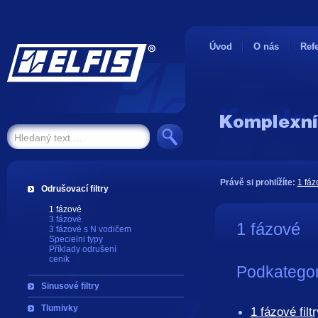
Úvod
O nás
Ref
Právě si prohlížíte:
1 fáz
Odrušovací filtry
1 fázové
3 fázové
1 fázové
3 fázové s N vodičem
Specielni typy
Příklady odrušení
cenik
Podkategor
Sinusové filtry
Tlumivky
1 fázové fil