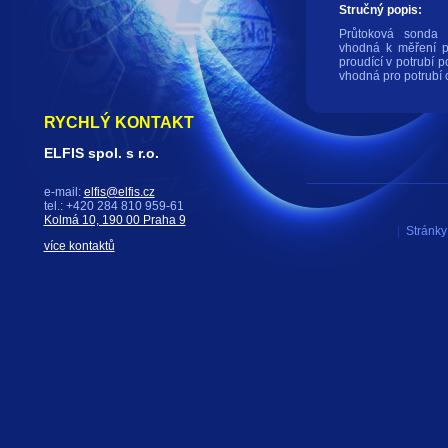
Stručný popis:
Průtoková sonda
vhodná k měření pr
proudící v potrubí 
vhodná pro potrubí
RYCHLÝ KONTAKT
ELFIS spol. s r.o.
e-mail:
elfis@elfis.cz
tel.: +420 284 810 959-61
Kolmá 10, 190 00 Praha 9
|
Stránky 
více kontaktů