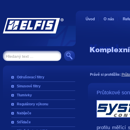
Úvod
O nás
Ref
Právě si prohlížíte:
Průt
Odrušovací filtry
Sinusové filtry
Průtokové son
Tlumivky
Regulátory výkonu
Nabíječe
Střídače
profilu měřící