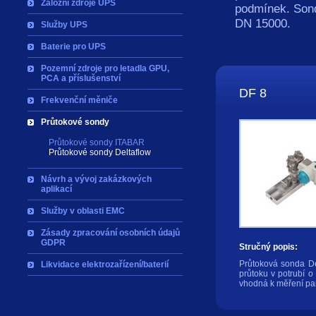
Záložní zdroje UPS
podmínek. Sond
DN 15000.
Služby UPS
Baterie pro UPS
Pozemní zdroje pro letadla GPU,
PCA a příslušenství
DF 8
Frekvenční měniče
Průtokové sondy
Průtokové sondy ITABAR
Průtokové sondy Deltaflow
Návrh a vývoj zakázkových
aplikací
Služby v oblasti EMC
Zásady zpracování osobních údajů
GDPR
Stručný popis:
Průtoková sonda De
Likvidace elektrozařízení/baterií
průtoku v potrubí 
vhodná k měření par