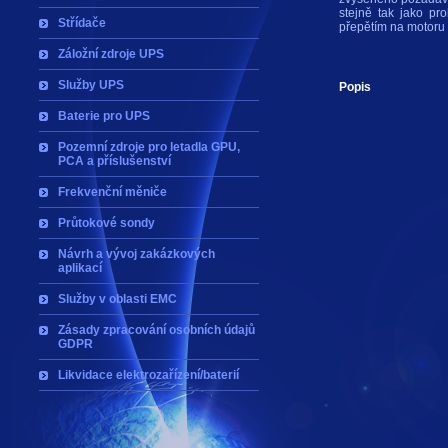
stejně tak jako pr
Střídače
přepětím na motoru 
Záložní zdroje UPS
Služby UPS
Popis
Baterie pro UPS
Pozemní zdroje pro letadla GPU,
PCA a příslušenství
Frekvenční měniče
Průtokové sondy
Návrh a vývoj zakázkových
aplikací
Služby v oblasti EMC
Zásady zpracování osobních údajů
GDPR
Likvidace elektrozařízení/baterií