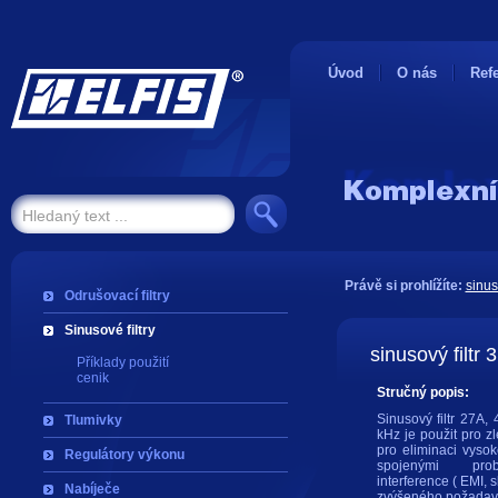
Úvod
O nás
Ref
Právě si prohlížíte:
sinus
Odrušovací filtry
Sinusové filtry
sinusový filtr
Příklady použití
cenik
Stručný popis:
Sinusový filtr 27A,
Tlumivky
kHz je použit pro zl
pro eliminaci vyso
Regulátory výkonu
spojenými prob
interference ( EMI, s
Nabíječe
zvýšeného požadavk