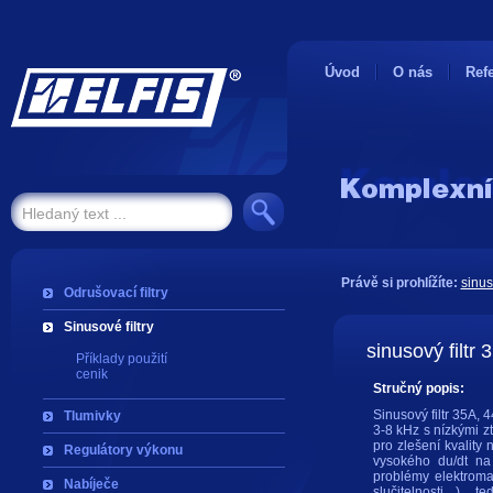
Úvod
O nás
Ref
Právě si prohlížíte:
sinus
Odrušovací filtry
Sinusové filtry
sinusový filtr
Příklady použití
cenik
Stručný popis:
Sinusový filtr 35A, 
Tlumivky
3-8 kHz s nízkými ztr
pro zlešení kvality 
Regulátory výkonu
vysokého du/dt na
problémy elektroma
Nabíječe
slučitelnosti ), 