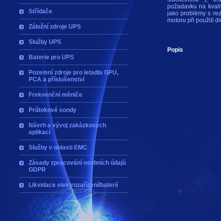
požadavku na kvalit
Střídače
jako problémy s re
motoru při použití d
Záložní zdroje UPS
Služby UPS
Popis
Baterie pro UPS
Pozemní zdroje pro letadla GPU,
PCA a příslušenství
Frekvenční měniče
Průtokové sondy
Návrh a vývoj zakázkových
aplikací
Služby v oblasti EMC
Zásady zpracování osobních údajů
GDPR
Likvidace elektrozařízení/baterií