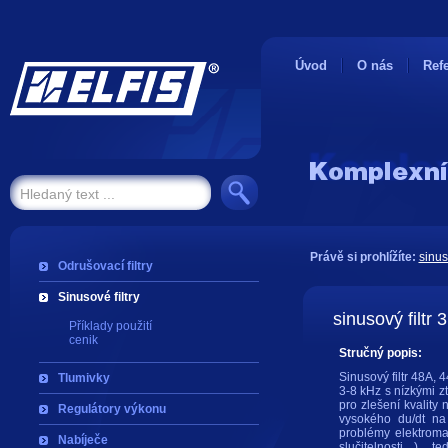
Úvod
O nás
Ref
Právě si prohlížíte:
sinus
Odrušovací filtry
Sinusové filtry
sinusový filtr
Příklady použití
cenik
Stručný popis:
Sinusový filtr 48A, 
Tlumivky
3-8 kHz s nízkými ztr
pro zlešení kvality 
Regulátory výkonu
vysokého du/dt na
problémy elektroma
Nabíječe
slučitelnosti ), 