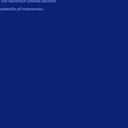
k více navržených schémat záložních
jektantům při implementaci