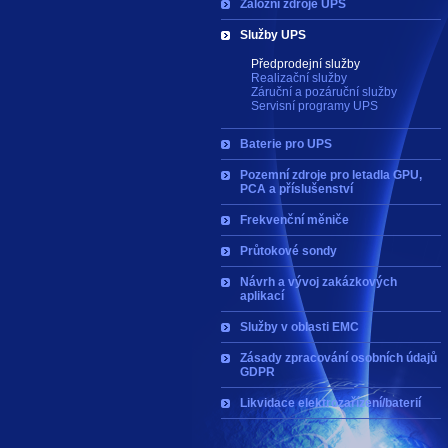
Záložní zdroje UPS
Služby UPS
Předprodejní služby
Realizační služby
Záruční a pozáruční služby
Servisní programy UPS
Baterie pro UPS
Pozemní zdroje pro letadla GPU,
PCA a příslušenství
Frekvenční měniče
Průtokové sondy
Návrh a vývoj zakázkových
aplikací
Služby v oblasti EMC
Zásady zpracování osobních údajů
GDPR
Likvidace elektrozařízení/baterií