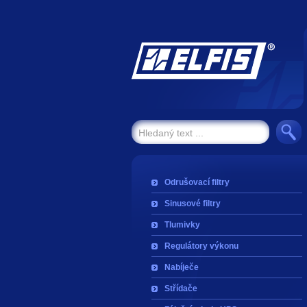
Odrušovací filtry
Sinusové filtry
Tlumivky
Regulátory výkonu
Nabíječe
Střídače