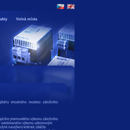
akty
Volná místa
výběru vhodného modelu záložního
ajícího jmenovitého výkonu záložního
ení odebíraného výkonu výkonovým
žné navýšení kritické zátěže.