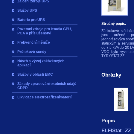
Záložní zdroje UPS
Služby UPS
Baterie pro UPS
Stručný popis:
Pozemní zdroje pro letadla GPU,
Záskokové střídače
PCA a příslušenství
jsou určené pr
jednofázových spotř
Frekvenční měniče
statickým a servis
od 7,5 kVA do 20 kV
Průtokové sondy
VDC bylo vyvinuto,
TYRYSTAT ZZ.
Návrh a vývoj zakázkových
aplikací
Obrázky
Služby v oblasti EMC
Zásady zpracování osobních údajů
GDPR
Likvidace elektrozařízení/baterií
Popis
ELFIStat Z