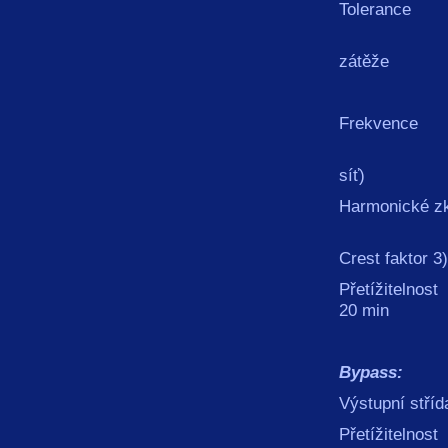
Tolera
+-5% 
zátěže
doba 
Frekvenc
50 Hz
síť)
Harmonické
< 8% 
Crest faktor 3)
Přetížite
20 min
zkr
Bypass:
Výstupní s
Přetížite