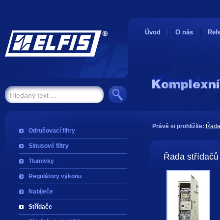
Úvod
O nás
Ref
Právě si prohlížíte:
Řada 
Odrušovací filtry
Sinusové filtry
Řada střídačů
Tlumivky
Regulátory výkonu
Nabíječe
Střídače