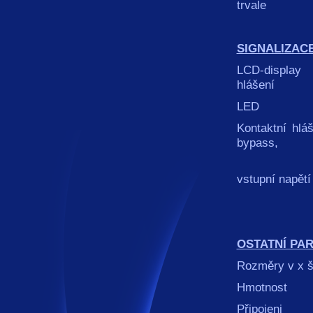
trvale
SIGNALIZAC
LCD-displ
hlášení
LED si
Kontaktní h
bypass,
nízké nap
vstupní napětí 
přetíže
OSTATNÍ PA
Rozměry v x
Hmotnost 1
Připoje