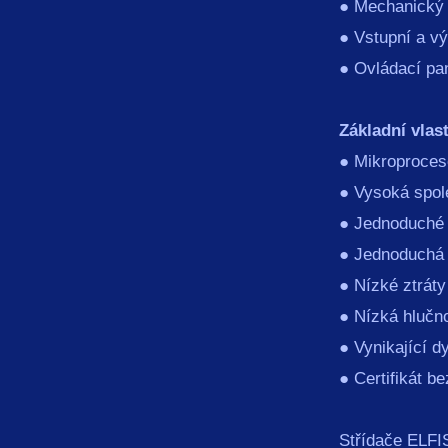
● Mechanický 
● Vstupní a výs
● Ovládací pa
Základní vlast
● Mikroproceso
● Vysoká spole
● Jednoduché 
● Jednoduchá 
● Nízké ztráty
● Nízká hlučn
● Vynikající 
● Certifikát b
Střídače ELFIS