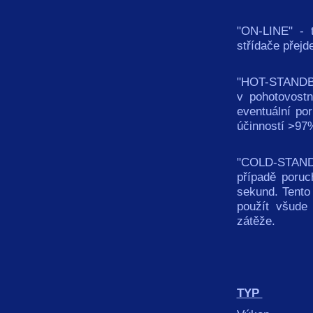
"ON-LINE" - t
střídače přejd
"HOT-STANDBY"
v pohotovostn
eventuální po
účinností >97
"COLD-STANDB
případě poruc
sekund. Tento
použít všude
zátěže.
TYP
ZZ 