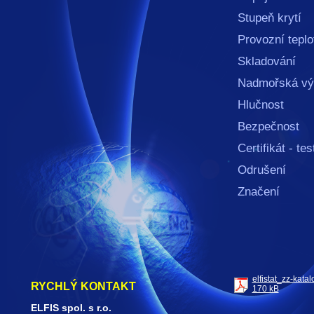
Stupeň kr
Provozní te
Skladován
Nadmořská v
Hlučnost
Bezpečnost
Certifikát - t
Odrušení
Znače
elfistat_zz-katal
RYCHLÝ KONTAKT
170 kB
ELFIS spol. s r.o.