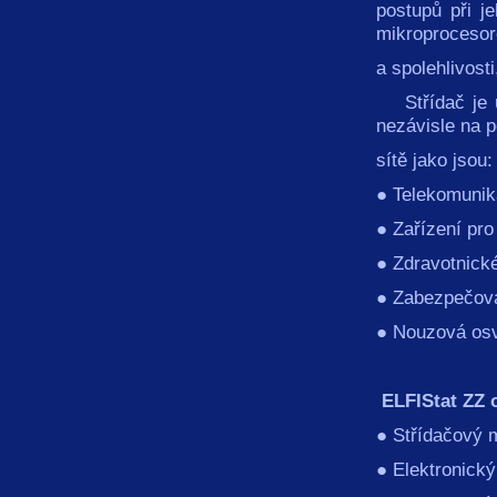
postupů při j
mikroprocesor
a spolehlivost
Střídač je ur
nezávisle na 
sítě jako jsou:
● Telekomunik
● Zařízení pro
● Zdravotnické
● Zabezpečova
● Nouzová osv
ELFIStat ZZ 
● Střídačový 
● Elektronick