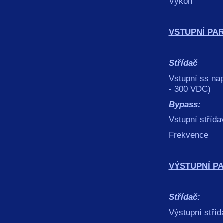
Výkon 7,5 
VSTUPNÍ PA
Střídač
Vstupní ss 
- 300 VDC)
Bypass:
Vstupní stř
Frekve
VÝSTUPNÍ P
Střídač:
Výstupní st