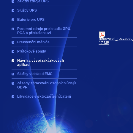
Záložní zdroje UPS
Služby UPS
Baterie pro UPS
Pozemní zdroje pro letadla GPU,
PCA a příslušenství
honeywell_rozvadec_
Frekvenční měniče
17 MB
Průtokové sondy
Návrh a vývoj zakázkových
aplikací
Služby v oblasti EMC
Zásady zpracování osobních údajů
GDPR
Likvidace elektrozařízení/baterií