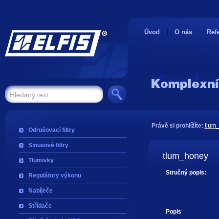
Úvod
O nás
Ref
Právě si prohlížíte:
tlum
Odrušovací filtry
Sinusové filtry
tlum_honey
Tlumivky
Stručný popis:
Regulátory výkonu
Nabíječe
Střídače
Popis