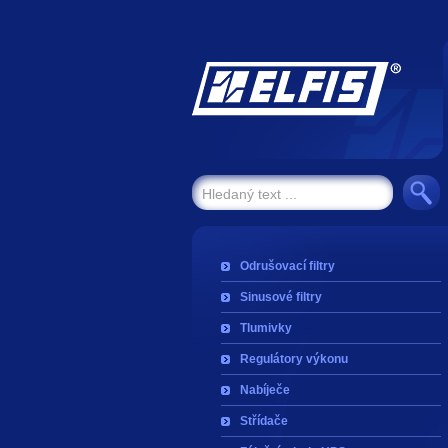
Odrušovací filtry
Sinusové filtry
Tlumivky
Regulátory výkonu
Nabíječe
Střídače