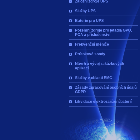
Záložní zdroje UPS
Služby UPS
Baterie pro UPS
Pozemní zdroje pro letadla GPU,
PCA a příslušenství
Frekvenční měniče
Průtokové sondy
Návrh a vývoj zakázkových
aplikací
Služby v oblasti EMC
Zásady zpracování osobních údajů
GDPR
Likvidace elektrozařízení/baterií