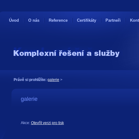
Úvod
O nás
Reference
Certifikáty
Partneři
Kont
Právě si prohlížíte:
galerie
>
galerie
Akce:
Otevřít verzi pro tisk