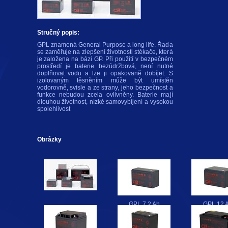
Stručný popis:
GPL znamená General Purpose a long life. Řada
se zaměřuje na zlepšení životnosti stékače, která
je založena na bázi GP. Při použití v bezpečném
prostředí je baterie bezúdržbová, není nutné
doplňovat vodu a lze ji opakovaně dobíjet. S
izolovaným těsněním může být umístěn
vodorovně, svisle a ze strany, jeho bezpečnost a
funkce nebudou zcela ovlivněny. Baterie mají
dlouhou životnost, nízké samovybíjení a vysokou
spolehlivost
Obrázky
GPL 7.2 Ah
GPL 12 