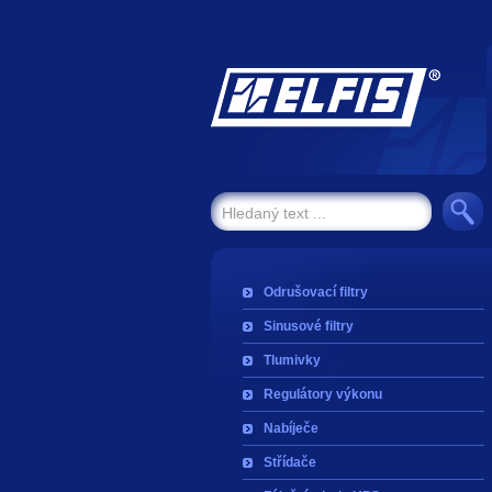
Odrušovací filtry
Sinusové filtry
Tlumivky
Regulátory výkonu
Nabíječe
Střídače