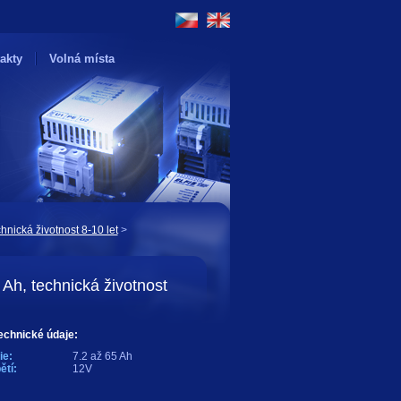
akty
Volná místa
hnická životnost 8-10 let
>
Ah, technická životnost
echnické údaje:
ie:
7.2 až 65 Ah
ětí:
12V