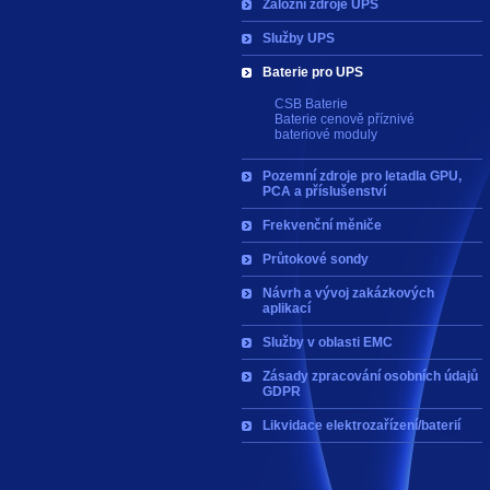
Záložní zdroje UPS
Služby UPS
Baterie pro UPS
CSB Baterie
Baterie cenově příznivé
bateriové moduly
Pozemní zdroje pro letadla GPU,
PCA a příslušenství
Frekvenční měniče
Průtokové sondy
Návrh a vývoj zakázkových
aplikací
Služby v oblasti EMC
Zásady zpracování osobních údajů
GDPR
Likvidace elektrozařízení/baterií