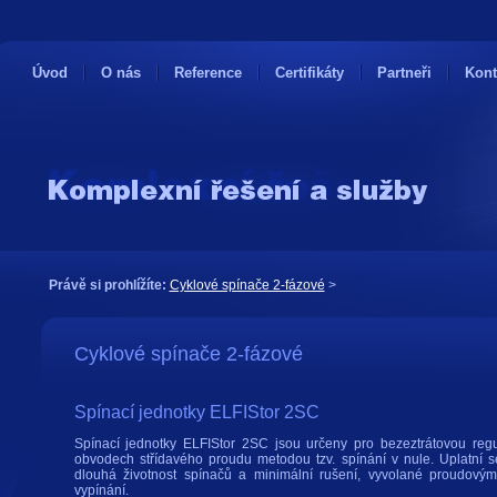
Úvod
O nás
Reference
Certifikáty
Partneři
Kont
Právě si prohlížíte:
Cyklové spínače 2-fázové
>
Cyklové spínače 2-fázové
Spínací jednotky ELFIStor 2SC
Spínací jednotky ELFIStor 2SC jsou určeny pro bezeztrátovou regul
obvodech střídavého proudu metodou tzv. spínání v nule. Uplatní
dlouhá životnost spínačů a minimální rušení, vyvolané proudovým
vypínání.