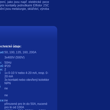
zení, jako jsou např. elektrické pece
mi kontakty jednotkami Elfistor 2SC
ění jsou metalurgie, sklářství, výroba
echnické údaje:
ud:
50, 100, 135, 160, 200A
3x400V (500V)
:
50Hz
tí:
IP20
e:
2
é
1x 0-10 V nebo 4-20 mA, resp. 0-
20 mA
3x kontakt nebo otevřený kolektor
NPN
é
ne
ne
ce:
ne
přirozené pro In do 50A, nucené
pro In od 100A