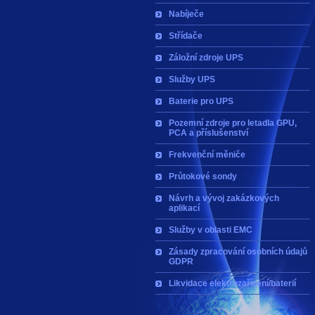
Nabíječe
Střídače
Záložní zdroje UPS
Služby UPS
Baterie pro UPS
Pozemní zdroje pro letadla GPU,
PCA a příslušenství
Frekvenční měniče
Průtokové sondy
Návrh a vývoj zakázkových
aplikací
Služby v oblasti EMC
Zásady zpracování osobních údajů
GDPR
Likvidace elektrozařízení/baterií