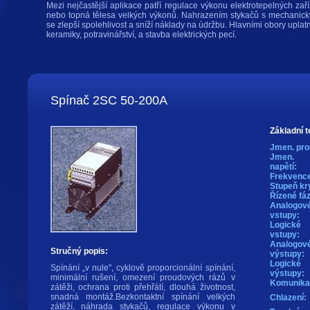
Mezi nejčastější aplikace patří regulace výkonu elektrotepelných zaří
nebo topná tělesa velkých výkonů. Nahrazením stykačů s mechanický
se zlepší spolehlivost a sníží náklady na údržbu. Hlavními obory uplatn
keramiky, potravinářství, a stavba elektrických pecí.
Spínač 2SC 50-200A
Základní t
Jmen. pro
Jmen.
napětí:
Frekvence
Stupeň kry
Řízené fáz
Analogov
vstupy:
Logické
vstupy:
Analogov
Stručný popis:
výstupy:
Logické
Spínání „v nule", cyklově proporcionální spínání,
výstupy:
minimální rušení, omezení proudových rázů v
Komunika
zátěži, ochrana proti přehřátí, dlouhá životnost,
snadná montáž.Bezkontaktní spínání velkých
Chlazení:
zátěží, náhrada stykačů, regulace výkonu v