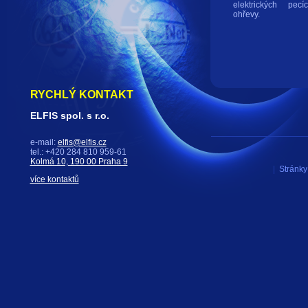
elektrických pecí
ohřevy.
RYCHLÝ KONTAKT
ELFIS spol. s r.o.
e-mail:
elfis@elfis.cz
tel.: +420 284 810 959-61
Kolmá 10, 190 00 Praha 9
|
Stránky 
více kontaktů