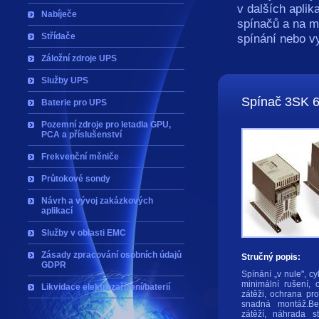
v dalších aplik
Nabíječe
spínačů a na mi
Střídače
spínání nebo v
Záložní zdroje UPS
Služby UPS
Spínač 3SK 
Baterie pro UPS
Pozemní zdroje pro letadla GPU,
PCA a příslušenství
Frekvenční měniče
Průtokové sondy
Návrh a vývoj zakázkových
aplikací
Služby v oblasti EMC
Zásady zpracování osobních údajů
Stručný popis:
GDPR
Spínání „v nule", cy
minimální rušení,
Likvidace elektrozařízení/baterií
zátěži, ochrana prot
snadná montáž.Bez
zátěží, náhrada s