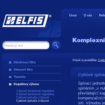
Úvod
O nás
Ref
Právě si prohlížíte:
Cyklo
Odrušovací filtry
Sinusové filtry
Cyklové spína
Tlumivky
Spínací jednot
Regulátory výkonu
spínáním „v nul
1 fázové tyristorové regulátory
převládající kap
3 fázové tyristorové regulátory
kompenzačních 
Cyklové spínače 2-fázové
Cyklové spínače 3-fázové
síti. Výhodou j