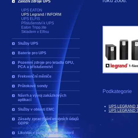
roku 2006.
Záložní zdroje UPS
UPS EATON
UPS Legrand / INFORM
UPS ELFIS
Příslušenství k UPS
Eaton Tripp.lite
Skladem v Elfisu
Služby UPS
Baterie pro UPS
Pozemní zdroje pro letadla GPU,
PCA a příslušenství
Frekvenční měniče
Průtokové sondy
Podkategorie
Návrh a vývoj zakázkových
aplikací
UPS LEGRAND 1
Služby v oblasti EMC
UPS LEGRAND 3
Zásady zpracování osobních údajů
GDPR
Likvidace elektrozařízení/baterií