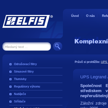
Úvod
O nás
Ref
Právě si prohlížíte:
UPS 
Odrušovací filtry
Sinusové filtry
UPS Legrand
Tlumivky
Společnost 
Regulátory výkonu
střediskem 
Nabíječe
nepřerušiteln
Střídače
Záložní zdroj