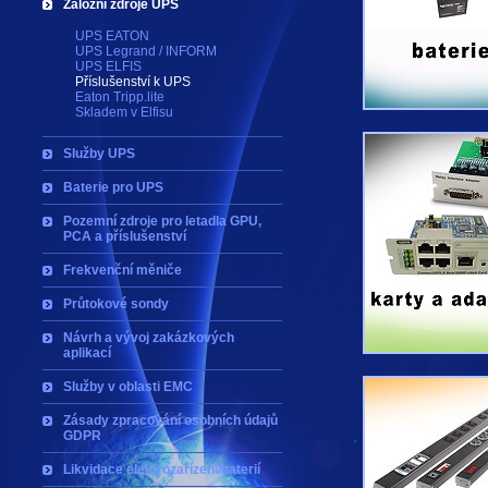
Záložní zdroje UPS
UPS EATON
UPS Legrand / INFORM
UPS ELFIS
Příslušenství k UPS
Eaton Tripp.lite
Skladem v Elfisu
Služby UPS
Baterie pro UPS
Pozemní zdroje pro letadla GPU,
PCA a příslušenství
Frekvenční měniče
Průtokové sondy
Návrh a vývoj zakázkových
aplikací
Služby v oblasti EMC
Zásady zpracování osobních údajů
GDPR
Likvidace elektrozařízení/baterií