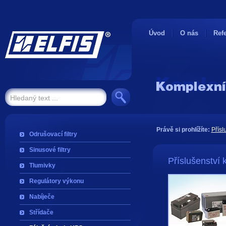
Úvod
O nás
Ref
Právě si prohlížíte:
Přísl
Odrušovací filtry
Sinusové filtry
Příslušenství
Tlumivky
Regulátory výkonu
Nabíječe
Střídače