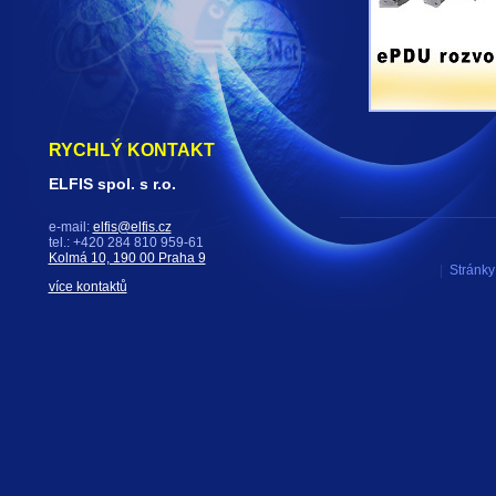
RYCHLÝ KONTAKT
ELFIS spol. s r.o.
e-mail:
elfis@elfis.cz
tel.: +420 284 810 959-61
Kolmá 10, 190 00 Praha 9
|
Stránky 
více kontaktů